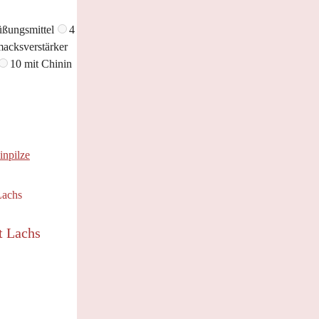
üßungsmittel
4
acksverstärker
10 mit Chinin
inpilze
t Lachs