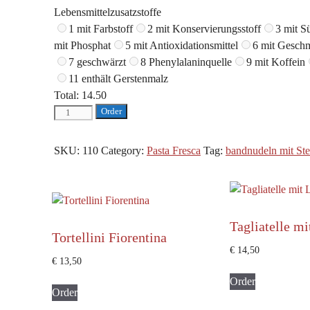
Lebensmittelzusatzstoffe
1 mit Farbstoff
2 mit Konservierungsstoff
3 mit S
mit Phosphat
5 mit Antioxidationsmittel
6 mit Geschm
7 geschwärzt
8 Phenylalaninquelle
9 mit Koffein
11 enthält Gerstenmalz
Total:
14.50
Tagliatelle
Order
mit
Steinpilze
SKU:
110
Category:
Pasta Fresca
Tag:
bandnudeln mit Ste
quantity
Tagliatelle mi
Tortellini Fiorentina
€
14,50
€
13,50
Order
Order