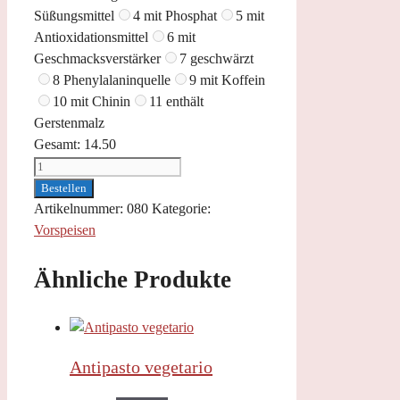
Süßungsmittel
4 mit Phosphat
5 mit
Antioxidationsmittel
6 mit
Geschmacksverstärker
7 geschwärzt
8 Phenylalaninquelle
9 mit Koffein
10 mit Chinin
11 enthält
Gerstenmalz
Gesamt:
14.50
Carpaccio
Menge
Bestellen
Artikelnummer:
080
Kategorie:
Vorspeisen
Ähnliche Produkte
Antipasto vegetario