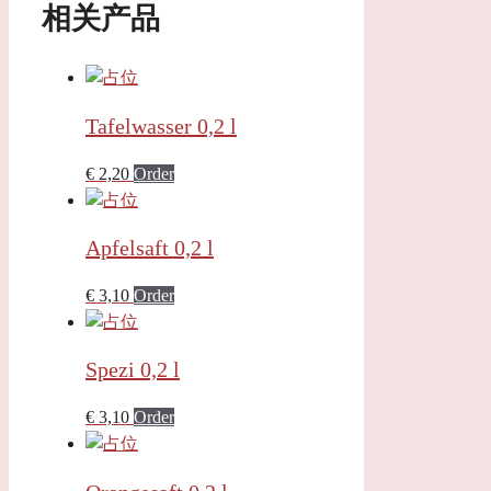
相关产品
Tafelwasser 0,2 l
€
2,20
Order
Apfelsaft 0,2 l
€
3,10
Order
Spezi 0,2 l
€
3,10
Order