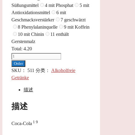
Süßungsmittel
4 mit Phosphat
5 mit
Antioxidationsmittel
6 mit
Geschmacksverstärker
7 geschwärzt
8 Phenylalaninquelle
9 mit Koffein
10 mit Chinin
11 enthält
Gerstenmalz
Total:
4.20
Coca
Cola
Order
0,4
SKU：
511
分类：
Alkoholfreie
l
Getränke
数
描述
量
描述
1 9
Coca-Cola