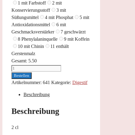
1 mit Farbstoff
2 mit
Konservierungsstoff
3 mit
Süßungsmittel
4 mit Phosphat
5 mit
Antioxidationsmittel
6 mit
Geschmacksverstärker
7 geschwärzt
8 Phenylalaninquelle
9 mit Koffein
10 mit Chinin
11 enthält
Gerstenmalz
Gesamt:
5.50
Grappa
di
Bestellen
Barolo
Artikelnummer:
641
Kategorie:
Digestif
Menge
Beschreibung
Beschreibung
2 cl