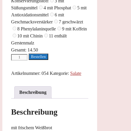
Konservierungsstoff
3 mit
Süßungsmittel
4 mit Phosphat
5 mit
Antioxidationsmittel
6 mit
Geschmacksverstärker
7 geschwärzt
8 Phenylalaninquelle
9 mit Koffein
10 mit Chinin
11 enthält
Gerstenmalz
Gesamt:
14.50
Insalata
Bestellen
di
Mare
Artikelnummer:
054
Kategorie:
Salate
Menge
Beschreibung
Beschreibung
mit frischem Weißbrot