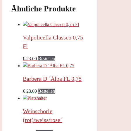
Ähnliche Produkte
Valpolicella Classco 0,75
Fl
€
23,00
Bestellen
Barbera D ´Álba FL 0,75
€
23,00
Bestellen
Weinschorle
(rot)/weiss/rose´