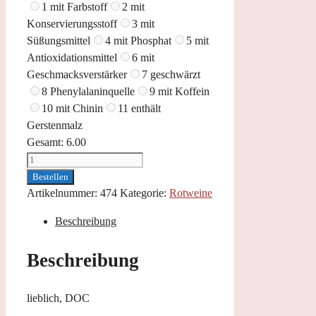
1 mit Farbstoff
2 mit
Konservierungsstoff
3 mit
Süßungsmittel
4 mit Phosphat
5 mit
Antioxidationsmittel
6 mit
Geschmacksverstärker
7 geschwärzt
8 Phenylalaninquelle
9 mit Koffein
10 mit Chinin
11 enthält
Gerstenmalz
Gesamt:
6.00
Lambrusco
Menge
Bestellen
Artikelnummer:
474
Kategorie:
Rotweine
Beschreibung
Beschreibung
lieblich, DOC