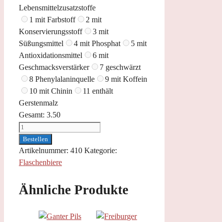
Lebensmittelzusatzstoffe
1 mit Farbstoff
2 mit
Konservierungsstoff
3 mit
Süßungsmittel
4 mit Phosphat
5 mit
Antioxidationsmittel
6 mit
Geschmacksverstärker
7 geschwärzt
8 Phenylalaninquelle
9 mit Koffein
10 mit Chinin
11 enthält
Gerstenmalz
Gesamt:
3.50
Peroni
Nastro
Bestellen
azzurro
Artikelnummer:
410
Kategorie:
0,33
Flaschenbiere
l
Menge
Ähnliche Produkte