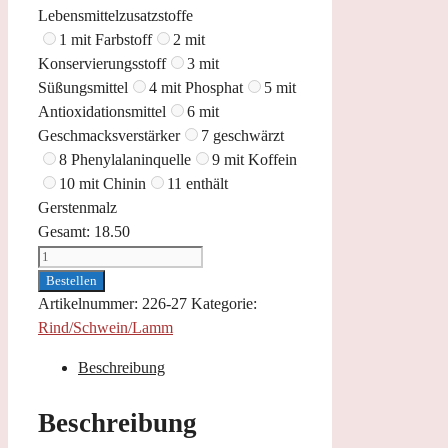
Lebensmittelzusatzstoffe
1 mit Farbstoff
2 mit
Konservierungsstoff
3 mit
Süßungsmittel
4 mit Phosphat
5 mit
Antioxidationsmittel
6 mit
Geschmacksverstärker
7 geschwärzt
8 Phenylalaninquelle
9 mit Koffein
10 mit Chinin
11 enthält
Gerstenmalz
Gesamt:
18.50
Panierte
Snitzel
Bestellen
mit
Artikelnummer:
226-27
Kategorie:
Pommes
Rind/Schwein/Lamm
Menge
Beschreibung
Beschreibung