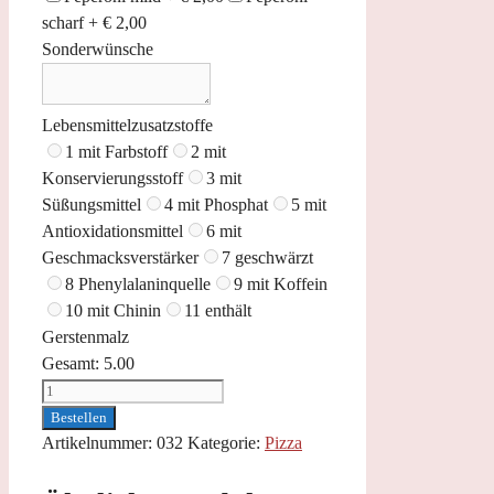
scharf +
€
2,00
Sonderwünsche
Lebensmittelzusatzstoffe
1 mit Farbstoff
2 mit
Konservierungsstoff
3 mit
Süßungsmittel
4 mit Phosphat
5 mit
Antioxidationsmittel
6 mit
Geschmacksverstärker
7 geschwärzt
8 Phenylalaninquelle
9 mit Koffein
10 mit Chinin
11 enthält
Gerstenmalz
Gesamt:
5.00
Pizzabrot
Menge
Bestellen
Artikelnummer:
032
Kategorie:
Pizza