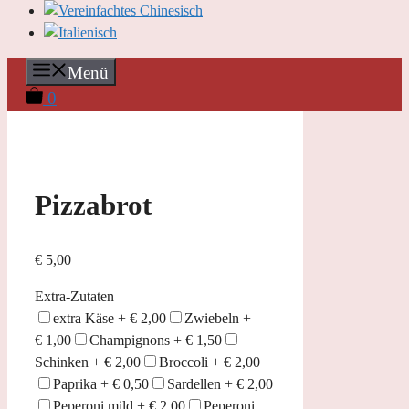
Menü
0
Pizzabrot
€
5,00
Extra-Zutaten
extra Käse +
€
2,00
Zwiebeln +
€
1,00
Champignons +
€
1,50
Schinken +
€
2,00
Broccoli +
€
2,00
Paprika +
€
0,50
Sardellen +
€
2,00
Peperoni mild +
€
2,00
Peperoni