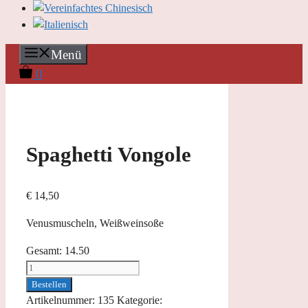
Menü
0
Spaghetti Vongole
€
14,50
Venusmuscheln, Weißweinsoße
Gesamt:
14.50
Spaghetti
Vongole
Bestellen
Menge
Artikelnummer:
135
Kategorie: