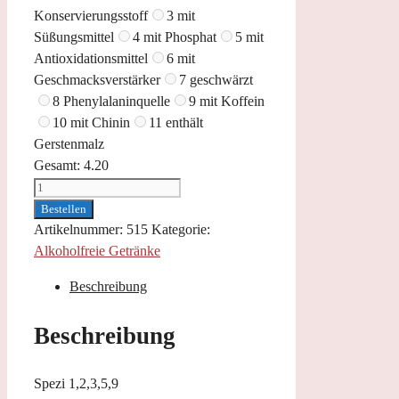
Konservierungsstoff
3 mit
Süßungsmittel
4 mit Phosphat
5 mit
Antioxidationsmittel
6 mit
Geschmacksverstärker
7 geschwärzt
8 Phenylalaninquelle
9 mit Koffein
10 mit Chinin
11 enthält
Gerstenmalz
Gesamt:
4.20
Spezi
0,4
Bestellen
l
Artikelnummer:
515
Kategorie:
Menge
Alkoholfreie Getränke
Beschreibung
Beschreibung
Spezi 1,2,3,5,9