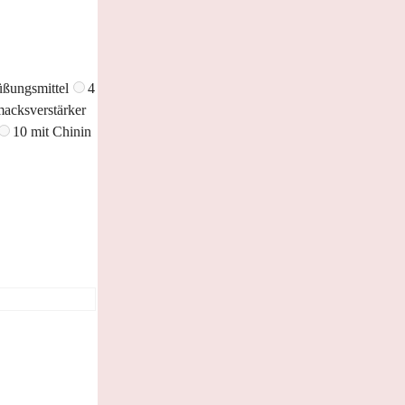
üßungsmittel
4
acksverstärker
10 mit Chinin