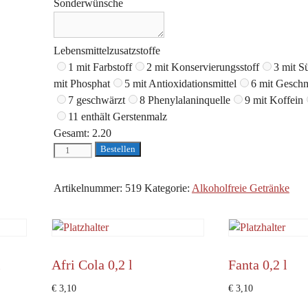
Sonderwünsche
Lebensmittelzusatzstoffe
1 mit Farbstoff
2 mit Konservierungsstoff
3 mit S
mit Phosphat
5 mit Antioxidationsmittel
6 mit Geschm
7 geschwärzt
8 Phenylalaninquelle
9 mit Koffein
11 enthält Gerstenmalz
Gesamt:
2.20
Tafelwasser
Bestellen
0,2
l
Artikelnummer:
519
Kategorie:
Alkoholfreie Getränke
Menge
l
Afri Cola 0,2 l
Fanta 0,2 l
€
3,10
€
3,10