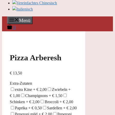
Menü
0
Pizza Arberesh
€
13,50
Extra-Zutaten
extra Käse +
€
2,00
Zwiebeln +
€
1,00
Champignons +
€
1,50
Schinken +
€
2,00
Broccoli +
€
2,00
Paprika +
€
0,50
Sardellen +
€
2,00
Peperoni mild +
€
2,00
Peperoni