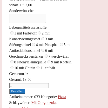
scharf +
€
2,00
Sonderwünsche
Lebensmittelzusatzstoffe
1 mit Farbstoff
2 mit
Konservierungsstoff
3 mit
Süßungsmittel
4 mit Phosphat
5 mit
Antioxidationsmittel
6 mit
Geschmacksverstärker
7 geschwärzt
8 Phenylalaninquelle
9 mit Koffein
10 mit Chinin
11 enthält
Gerstenmalz
Gesamt:
13.50
Pizza
Arberesh
Bestellen
Menge
Artikelnummer:
033
Kategorie:
Pizza
Schlagwörter:
Mit Gorgonzola
,