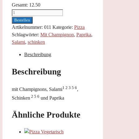
Gesamt:
12.50
Pizza
Quattro
Bestellen
Stagioni
Artikelnummer:
011
Kategorie:
Pizza
Menge
Schlagwörter:
Mit Champignon
,
Paprika
,
Salami
,
schinken
Beschreibung
Beschreibung
1 2 3 5 6
mit Champignons, Salami
,
2 5 6
Schinken
und Paprika
Ähnliche Produkte