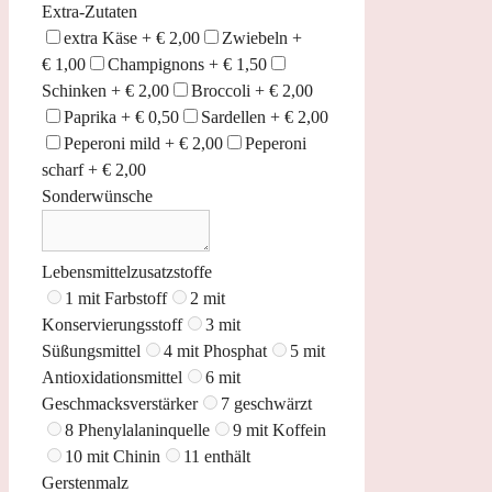
Extra-Zutaten
extra Käse +
€
2,00
Zwiebeln +
€
1,00
Champignons +
€
1,50
Schinken +
€
2,00
Broccoli +
€
2,00
Paprika +
€
0,50
Sardellen +
€
2,00
Peperoni mild +
€
2,00
Peperoni
scharf +
€
2,00
Sonderwünsche
Lebensmittelzusatzstoffe
1 mit Farbstoff
2 mit
Konservierungsstoff
3 mit
Süßungsmittel
4 mit Phosphat
5 mit
Antioxidationsmittel
6 mit
Geschmacksverstärker
7 geschwärzt
8 Phenylalaninquelle
9 mit Koffein
10 mit Chinin
11 enthält
Gerstenmalz