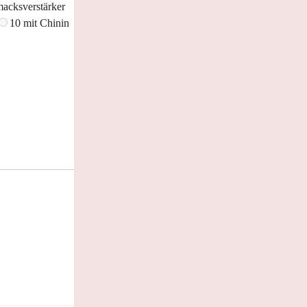
acksverstärker
10 mit Chinin