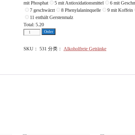
mit Phosphat
5 mit Antioxidationsmittel
6 mit Geschm
7 geschwärzt
8 Phenylalaninquelle
9 mit Koffein
11 enthält Gerstenmalz
Total:
5.20
San
Order
Pellegrino
0,5
SKU：
531
分类：
Alkoholfreie Getränke
l
数
量