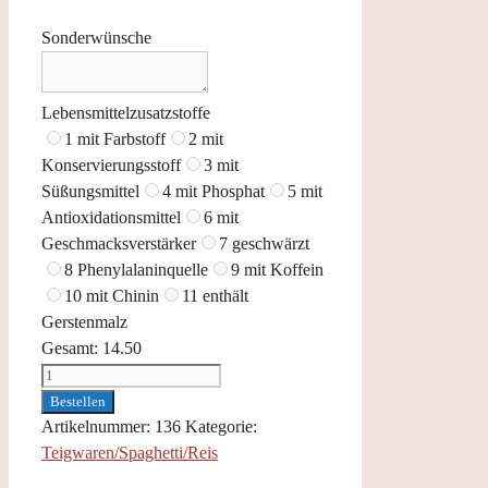
Sonderwünsche
Lebensmittelzusatzstoffe
1 mit Farbstoff
2 mit
Konservierungsstoff
3 mit
Süßungsmittel
4 mit Phosphat
5 mit
Antioxidationsmittel
6 mit
Geschmacksverstärker
7 geschwärzt
8 Phenylalaninquelle
9 mit Koffein
10 mit Chinin
11 enthält
Gerstenmalz
Gesamt:
14.50
Spaghetti
Frutti
Bestellen
di
Artikelnummer:
136
Kategorie:
Mare
Teigwaren/Spaghetti/Reis
Menge