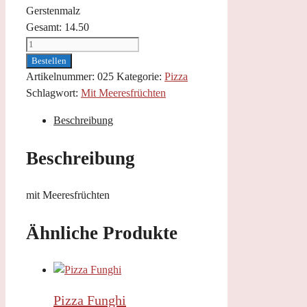
Gerstenmalz
Gesamt:
14.50
Pizza
Frutti
Bestellen
di
Artikelnummer:
025
Kategorie:
Pizza
Mare
Schlagwort:
Mit Meeresfrüchten
Menge
Beschreibung
Beschreibung
mit Meeresfrüchten
Ähnliche Produkte
Pizza Funghi