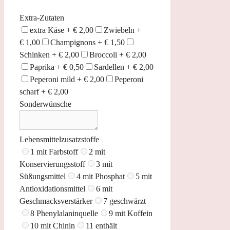
Extra-Zutaten
extra Käse +
€
2,00
Zwiebeln +
€
1,00
Champignons +
€
1,50
Schinken +
€
2,00
Broccoli +
€
2,00
Paprika +
€
0,50
Sardellen +
€
2,00
Peperoni mild +
€
2,00
Peperoni
scharf +
€
2,00
Sonderwünsche
Lebensmittelzusatzstoffe
1 mit Farbstoff
2 mit
Konservierungsstoff
3 mit
Süßungsmittel
4 mit Phosphat
5 mit
Antioxidationsmittel
6 mit
Geschmacksverstärker
7 geschwärzt
8 Phenylalaninquelle
9 mit Koffein
10 mit Chinin
11 enthält